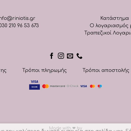
nfo@riniotis.gr
Κατάστημα
030 210 96 53 673
Ο λογαριασμός 
Τραπεζικοί Λογαρ
σης
Τρόποι πληρωμής
Τρόποι αποστολής
Made with
❤
by