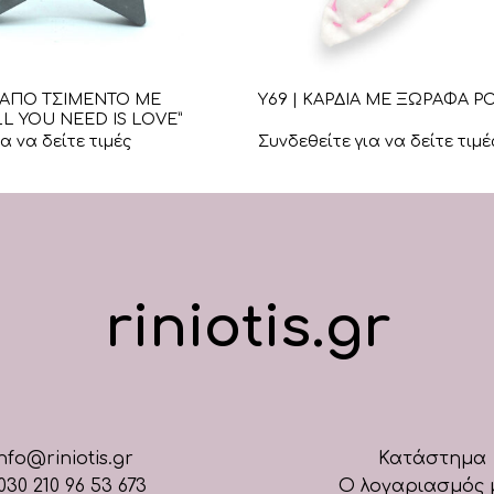
+
ΡΙ ΑΠΟ ΤΣΙΜΕΝΤΟ ΜΕ
Υ69 | ΚΑΡΔΙΑ ΜΕ ΞΩΡΑΦΑ Ρ
LL YOU NEED IS LOVE”
α να δείτε τιμές
Συνδεθείτε για να δείτε τιμέ
riniotis.gr
nfo@riniotis.gr
Κατάστημα
030 210 96 53 673
Ο λογαριασμός 