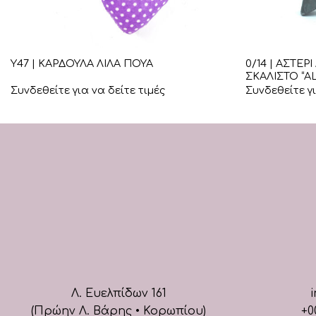
+
+
0/14 | ΑΣΤΕ
Υ47 | ΚΑΡΔΟΥΛΑ ΛΙΛΑ ΠΟΥΑ
ΣΚΑΛΙΣΤΟ “A
Συνδεθείτε για να δείτε τιμές
Συνδεθείτε γι
Λ. Ευελπίδων 161
i
(Πρώην Λ. Βάρης • Κορωπίου)
+0