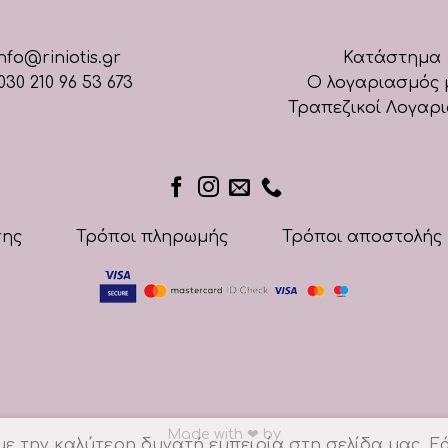
nfo@riniotis.gr
Κατάστημα
030 210 96 53 673
Ο λογαριασμός 
Τραπεζικοί Λογαρ
σης
Τρόποι πληρωμής
Τρόποι αποστολής
Made with
❤
by
 την καλύτερη δυνατή εμπειρία στη σελίδα μας. Εά