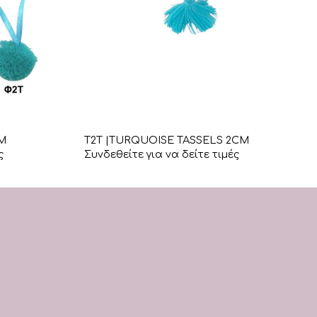
+
M
T2T |TURQUOISE TASSELS 2CM
ς
Συνδεθείτε για να δείτε τιμές