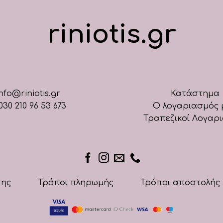
riniotis.gr
nfo@riniotis.gr
Κατάστημα
030 210 96 53 673
Ο λογαριασμός 
Τραπεζικοί Λογαρ
σης
Τρόποι πληρωμής
Τρόποι αποστολής