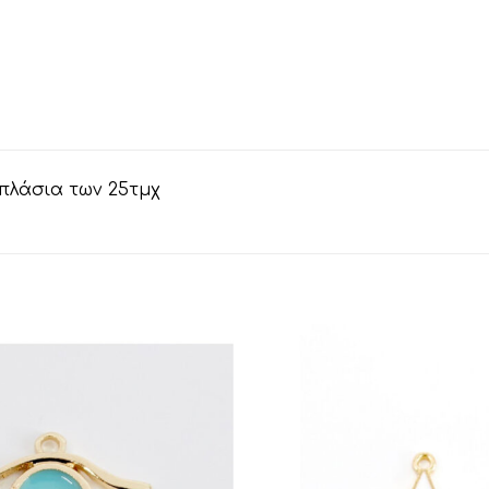
απλάσια των 25τμχ