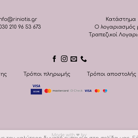
nfo@riniotis.gr
Κατάστημα
030 210 96 53 673
Ο λογαριασμός 
Τραπεζικοί Λογαρ
σης
Τρόποι πληρωμής
Τρόποι αποστολής
Made with
❤
by