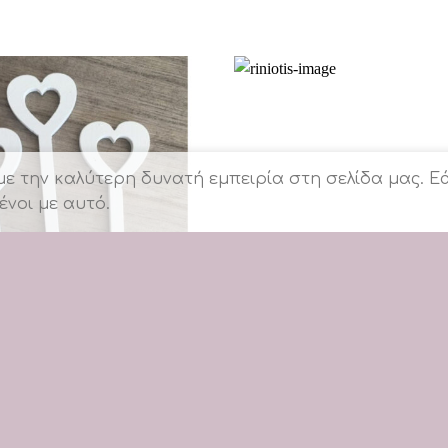
 την καλύτερη δυνατή εμπειρία στη σελίδα μας. Εά
ένοι με αυτό.
+
 ΣΥΣΚΕΥΑΣΙΑΣ 9 ΤΜΧ | ΛΕΥΚΟ
ΤΡ39 | ΞΥΛΙΝΟ ΑΛΟΓΑΚΙ ΚΡ
ΔΑΚΙ 7CM
α να δείτε τιμές
Συνδεθείτε για να δείτε τιμέ