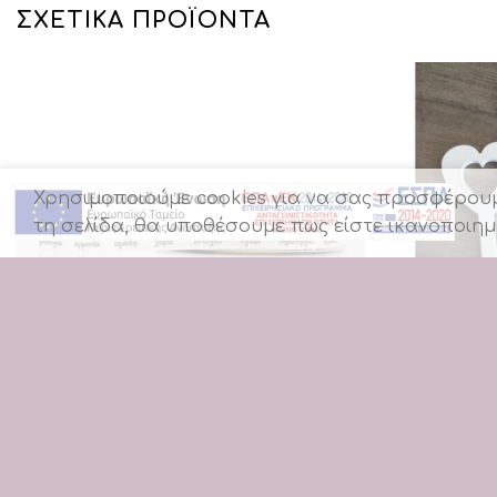
ΣΧΕΤΙΚΆ ΠΡΟΪΌΝΤΑ
Χρησιμοποιούμε cookies για να σας προσφέρουμε
τη σελίδα, θα υποθέσουμε πως είστε ικανοποιημ
+
+
Β29Λ | ΤΙΜΗ
Α109Λ |ΛΕΥΚΟ ΚΟΡΔΕΛΑ ΓΚΡΟ ΜΕ ΕΥΧΕΣ
ΞΥΛΙΝΟ ΚΛΕΙ
Συνδεθείτε για να δείτε τιμές
Συνδεθείτε γι