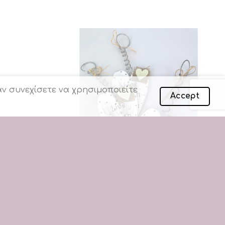
ν συνεχίσετε να χρησιμοποιείτε
Accept
+
ΕΜΑΣΤΟ
ΤΡ37 | ΚΑΡΔΙΑ ΞΥΛΙΝΗ ΖΩΓΡΑΦΙΣΜΕΝΗ
ς
Συνδεθείτε για να δείτε τιμές