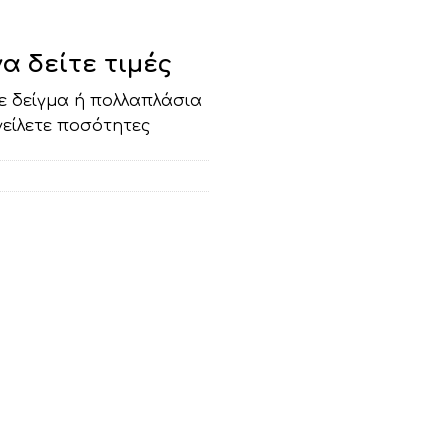
να δείτε τιμές
τε δείγμα ή πολλαπλάσια
γείλετε ποσότητες