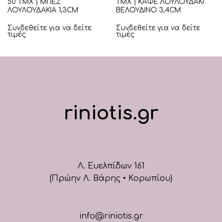
50 ΤΜΧ | ΜΠΕΖ
ΤΜΧ | ΚΑΦΕ ΛΟΥΛΟΥΔΑΚΙ
ΛΟΥΛΟΥΔΑΚΙΑ 1,3CM
ΒΕΛΟΥΔΙΝΟ 3,4CM
Συνδεθείτε για να δείτε
Συνδεθείτε για να δείτε
τιμές
τιμές
riniotis.gr
Λ. Ευελπίδων 161
(Πρώην Λ. Βάρης • Κορωπίου)
info@riniotis.gr