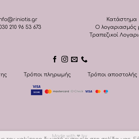
nfo@riniotis.gr
Κατάστημα
030 210 96 53 673
Ο λογαριασμός 
Τραπεζικοί Λογαρ
σης
Τρόποι πληρωμής
Τρόποι αποστολής
Made with
❤
by