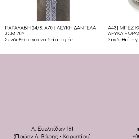
+
+
ΠΑΡΑΛΑΒΗ 24/8, Α70 | ΛΕΥΚΗ ΔΑΝΤΕΛΑ
Α43| ΜΠΕΖ 
3CM 20Υ
ΛΕΥΚΑ ΞΩΡΑ
Συνδεθείτε για να δείτε τιμές
Συνδεθείτε γι
Λ. Ευελπίδων 161
i
(Πρώην Λ. Βάρης • Κορωπίου)
+0