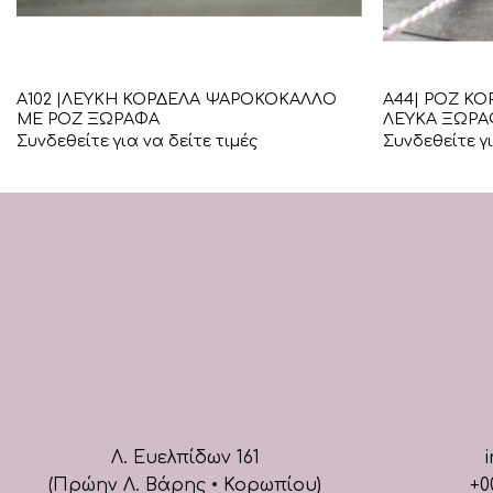
+
+
Α102 |ΛΕΥΚΗ ΚΟΡΔΕΛΑ ΨΑΡΟΚΟΚΑΛΛΟ
Α44| ΡΟΖ Κ
ΜΕ ΡΟΖ ΞΩΡΑΦΑ
ΛΕΥΚΑ ΞΩΡΑ
Συνδεθείτε για να δείτε τιμές
Συνδεθείτε γι
Λ. Ευελπίδων 161
i
(Πρώην Λ. Βάρης • Κορωπίου)
+0