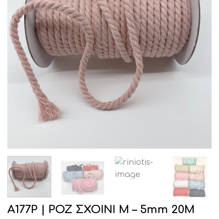
Α177Ρ | ΡΟΖ ΣΧΟΙΝΙ M – 5mm 20M