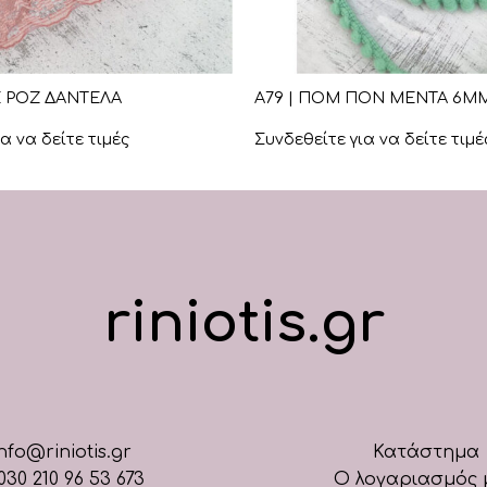
+
ΚΕ ΡΟΖ ΔΑΝΤΕΛΑ
Α79 | ΠΟΜ ΠΟΝ ΜΕΝΤΑ 6ΜΜ
α να δείτε τιμές
Συνδεθείτε για να δείτε τιμέ
riniotis.gr
nfo@riniotis.gr
Κατάστημα
030 210 96 53 673
Ο λογαριασμός 