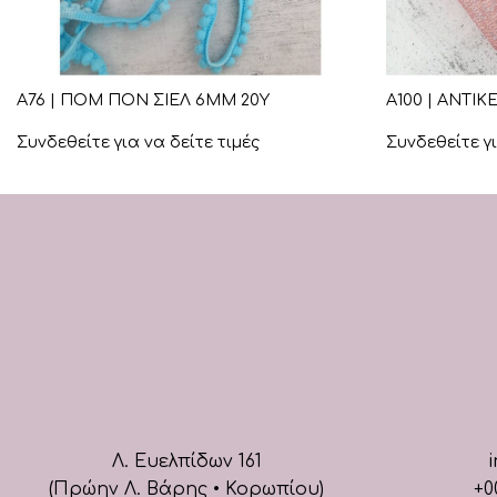
+
+
Α76 | ΠΟΜ ΠΟΝ ΣΙΕΛ 6ΜΜ 20Υ
Α100 | ΑΝΤΙ
Συνδεθείτε για να δείτε τιμές
Συνδεθείτε γι
Λ. Ευελπίδων 161
i
(Πρώην Λ. Βάρης • Κορωπίου)
+0