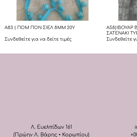
+
+
Α58|ΙΒΟΥΑΡ
Α83 | ΠΟΜ ΠΟΝ ΣΙΕΛ 8ΜΜ 20Υ
ΣΑΤΕΝΑΚΙ ΤΥ
Συνδεθείτε για να δείτε τιμές
Συνδεθείτε γι
Λ. Ευελπίδων 161
i
(Πρώην Λ. Βάρης • Κορωπίου)
+0