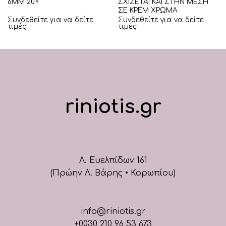
6ΜΜ 20Υ
ΣΧΙΖΕΤΑΙ ΚΑΙ ΣΤΗΝ ΜΕΣΗ
ΣΕ ΚΡΕΜ ΧΡΩΜΑ
Συνδεθείτε για να δείτε
Συνδεθείτε για να δείτε
τιμές
τιμές
riniotis.gr
Λ. Ευελπίδων 161
(Πρώην Λ. Βάρης • Κορωπίου)
info@riniotis.gr
+0030 210 96 53 673