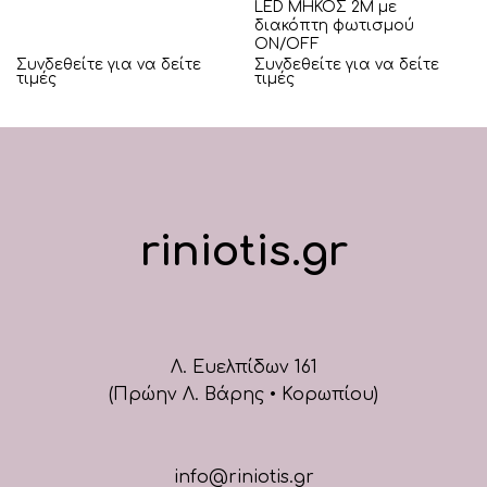
LED ΜΗΚΟΣ 2Μ με
διακόπτη φωτισμού
ON/OFF
Συνδεθείτε για να δείτε
Συνδεθείτε για να δείτε
τιμές
τιμές
riniotis.gr
Λ. Ευελπίδων 161
(Πρώην Λ. Βάρης • Κορωπίου)
info@riniotis.gr