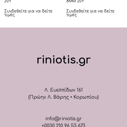
20Υ
8ΜΜ 20Υ
Συνδεθείτε για να δείτε
Συνδεθείτε για να δείτε
τιμές
τιμές
riniotis.gr
Λ. Ευελπίδων 161
(Πρώην Λ. Βάρης • Κορωπίου)
info@riniotis.gr
+0030 210 96 53 673